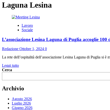
Laguna Lesina
Lavoro
Sociale
L’associazione Lesina Laguna di Puglia accoglie 100 d
Redazione
Ottobre 1, 2024
0
La rete dell’ospitalità dell’associazione Lesina Laguna di Puglia si è m
Leggi
Leggi tutto
di
Cerca
più
su
L’associazione
Archivio
Lesina
Laguna
di
Agosto 2026
Puglia
Luglio 2026
accoglie
Giugno 2026
100